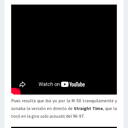
Pues resulta que iba yo por la M-50 tranquilamente y
sonaba la versión en directo de
Straight Time
, que la
tocó en la gira
solo acoustic
del 96-97.