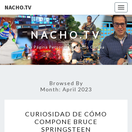
NACHO.TV
Togg
navig
NACHO.TV
La Página Personal De Nacho Correa
Browsed By
Month:
April 2023
CURIOSIDAD
CURIOSIDAD DE CÓMO
DE
COMPONE BRUCE
CÓMO
SPRINGSTEEN
COMPONE