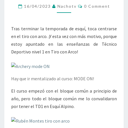
DE
Comments
16/04/2023
Nachotv
0 Comment
TD-
1
DE
Tras terminar la temporada de esquí, toca centrarse
TIRO
en el tiro con arco. ¡Y esta vez con más motivo, porque
CON
estoy apuntado en las enseñanzas de Técnico
ARCO
Deportivo nivel 1 en Tiro con Arco!
Hay que ir mentalizado al curso: MODE ON!
El curso empezó con el bloque común a principio de
año, pero todo el bloque común me lo convalidaron
por tener el TD1 en Esquí Alpino.