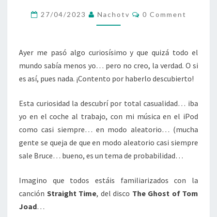
BRUCE
Comments
27/04/2023
Nachotv
0 Comment
SPRINGSTEEN
Ayer me pasó algo curiosísimo y que quizá todo el
mundo sabía menos yo… pero no creo, la verdad. O si
es así, pues nada. ¡Contento por haberlo descubierto!
Esta curiosidad la descubrí por total casualidad… iba
yo en el coche al trabajo, con mi música en el iPod
como casi siempre… en modo aleatorio… (mucha
gente se queja de que en modo aleatorio casi siempre
sale Bruce… bueno, es un tema de probabilidad…
Imagino que todos estáis familiarizados con la
canción
Straight Time
, del disco
The Ghost of Tom
Joad
…