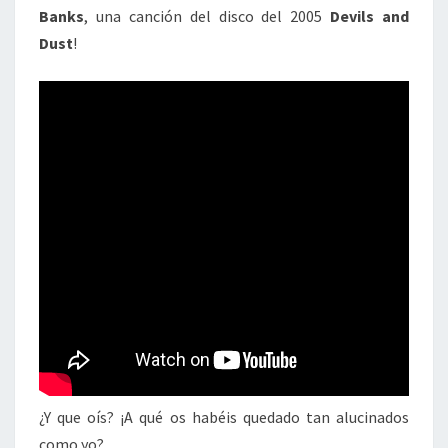
Banks
, una canción del disco del 2005
Devils and
Dust
!
¿Y que oís? ¡A qué os habéis quedado tan alucinados
como yo?