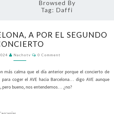
Browsed By
Tag:
Daffi
BRUCE
ELONA, A POR EL SEGUNDO
EN
CONCIERTO
BARCELONA,
A
Comments
2024
Nachotv
0 Comment
POR
EL
on más calma que el día anterior porque el concierto de
SEGUNDO
ha para coger el AVE hacia Barcelona… digo AVE aunque
CONCIERTO
e, pero bueno, nos entendemos… ¿no?
Cercanías