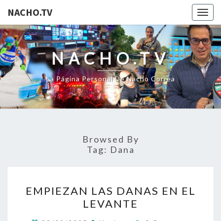
NACHO.TV
Togg
navig
NACHO.TV
La Página Personal De Nacho Correa
Browsed By
Tag:
Dana
EMPIEZAN
EMPIEZAN LAS DANAS EN EL
LAS
LEVANTE
DANAS
EN
Comments