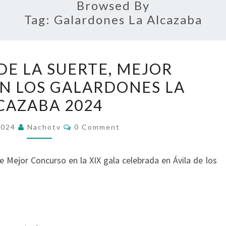
Browsed By
Tag:
Galardones La Alcazaba
LA
DE LA SUERTE, MEJOR
RULETA
N LOS GALARDONES LA
DE
CAZABA 2024
LA
SUERTE,
Comments
2024
Nachotv
0 Comment
MEJOR
CONCURSO
e Mejor Concurso en la XIX gala celebrada en Ávila de los
EN
LOS
GALARDONES
LA
ALCAZABA