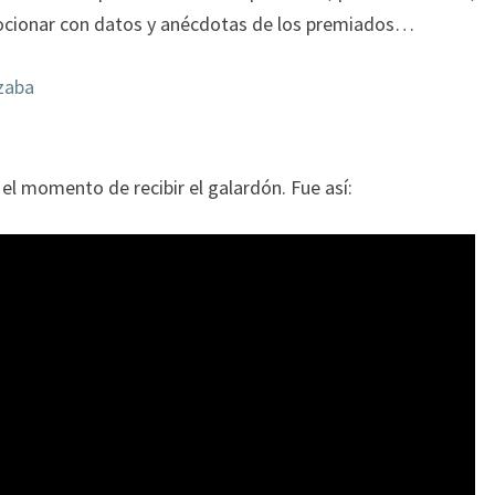
mocionar con datos y anécdotas de los premiados…
el momento de recibir el galardón. Fue así: