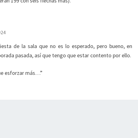
y eran 199 con seis flechas más).
024
fiesta de la sala que no es lo esperado, pero bueno, en
orada pasada, así que tengo que estar contento por ello.
que esforzar más…”