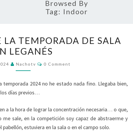
Browsed By
Tag:
Indoor
FLOJO
E LA TEMPORADA DE SALA
FINAL
N LEGANÉS
DE
LA
Comments
2024
Nachotv
0 Comment
TEMPORADA
DE
ta temporada 2024 no he estado nada fino. Llegaba bien,
SALA
 los días previos…
EN
LEGANÉS
en a la hora de lograr la concentración necesaria… o que,
o me sale, en la competición soy capaz de abstraerme y
 pabellón, estuviera en la sala o en el campo solo.