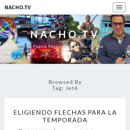
NACHO.TV
Togg
navig
NACHO.TV
La Página Personal De Nacho Correa
Browsed By
Tag:
Jet6
ELIGIENDO
ELIGIENDO FLECHAS PARA LA
FLECHAS
TEMPORADA
PARA
LA
Comments