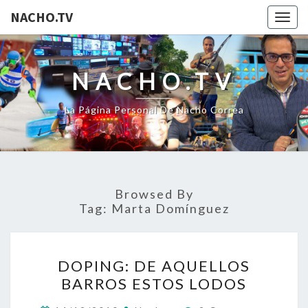
NACHO.TV
Togg
navig
NACHO.TV
La Página Personal De Nacho Correa
Browsed By
Tag:
Marta Domínguez
DOPING:
DOPING: DE AQUELLOS
DE
BARROS ESTOS LODOS
AQUELLOS
BARROS
Comments