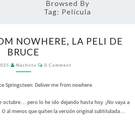
Browsed By
Tag:
Película
DELIVER
OM NOWHERE, LA PELI DE
ME
BRUCE
FROM
NOWHERE,
Comments
2025
Nachotv
0 Comment
LA
PELI
ruce Springsteen: Deliver me from nowhere.
DE
BRUCE
e octubre… pero lo he ido dejando hasta hoy. ¡No vaya a
s! O al menos que quiten la versión original subtitulada…