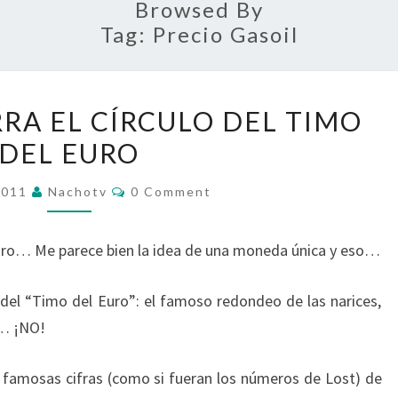
Browsed By
Tag:
Precio Gasoil
EN
RRA EL CÍRCULO DEL TIMO
2011
DEL EURO
SE
CIERRA
Comments
2011
Nachotv
0 Comment
EL
CÍRCULO
Euro… Me parece bien la idea de una moneda única y eso…
DEL
TIMO
 del “Timo del Euro”: el famoso redondeo de las narices,
DEL
o… ¡NO!
EURO
 famosas cifras (como si fueran los números de Lost) de