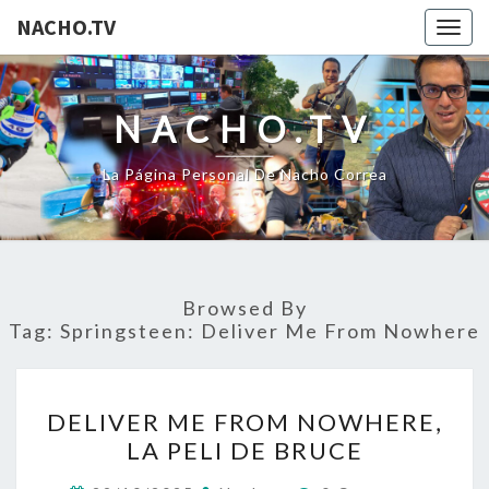
NACHO.TV
Togg
navig
NACHO.TV
La Página Personal De Nacho Correa
Browsed By
Tag:
Springsteen: Deliver Me From Nowhere
DELIVER
DELIVER ME FROM NOWHERE,
ME
LA PELI DE BRUCE
FROM
NOWHERE,
Comments