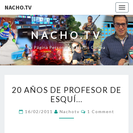
NACHO.TV
Togg
navig
NACHO.TV
La Página Personal De Nacho Correa
20
20 AÑOS DE PROFESOR DE
AÑOS
ESQUÍ…
DE
PROFESOR
Comments
16/02/2011
Nachotv
1 Comment
DE
ESQUÍ…