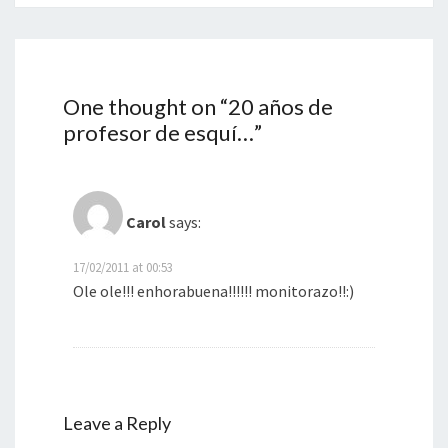
One thought on “
20 años de
profesor de esquí…
”
Carol
says:
17/02/2011 at 00:53
Ole ole!!! enhorabuena!!!!!! monitorazo!!:)
Leave a Reply