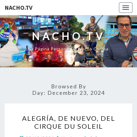
NACHO.TV
Togg
navig
NACHO.TV
La Página Personal De Nacho Correa
Browsed By
Day:
December 23, 2024
ALEGRÍA,
ALEGRÍA, DE NUEVO, DEL
DE
CIRQUE DU SOLEIL
NUEVO,
DEL
Comments