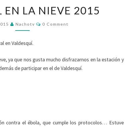
CARNAVAL
 EN LA NIEVE 2015
EN
LA
Comments
2015
Nachotv
0 Comment
NIEVE
2015
al en Valdesquí.
eve, ya que nos gusta mucho disfrazarnos en la estación y
emás de participar en el de Valdesquí.
ión contra el ébola, que cumple los protocolos… Estuve