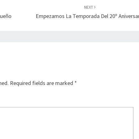
NEXT
queño
Empezamos La Temporada Del 20º Aniversar
hed.
Required fields are marked
*