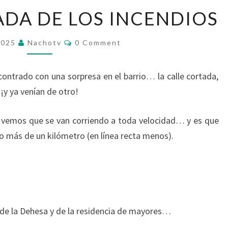
EFECTO
DA DE LOS INCENDIOS
LLAMADA
DE
Comments
2025
Nachotv
0 Comment
LOS
INCENDIOS
ntrado con una sorpresa en el barrio… la calle cortada,
y ya venían de otro!
 vemos que se van corriendo a toda velocidad… y es que
o más de un kilómetro (en línea recta menos).
de la Dehesa y de la residencia de mayores…