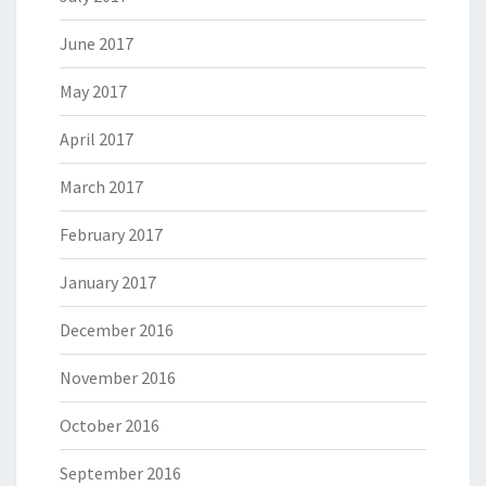
June 2017
May 2017
April 2017
March 2017
February 2017
January 2017
December 2016
November 2016
October 2016
September 2016