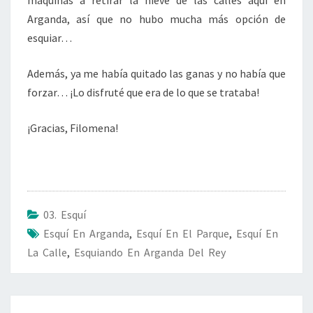
máquinas a retirar la nieve de las calles aquí en
Arganda, así que no hubo mucha más opción de
esquiar…
Además, ya me había quitado las ganas y no había que
forzar… ¡Lo disfruté que era de lo que se trataba!
¡Gracias, Filomena!
03. Esquí
Esquí En Arganda
,
Esquí En El Parque
,
Esquí En
La Calle
,
Esquiando En Arganda Del Rey
Post