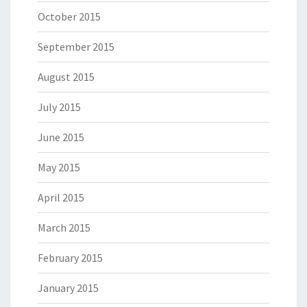
October 2015
September 2015
August 2015
July 2015
June 2015
May 2015
April 2015
March 2015
February 2015
January 2015