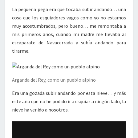
La pequeña pega era que tocaba subir andando… una
cosa que los esquiadores vagos como yo no estamos
muy acostumbrados, pero bueno… me remontaba a
mis primeros años, cuando mi madre me llevaba al
escaparate de Navacerrada y subía andando para
tirarme.
Arganda del Rey, como un pueblo alpino
Era una gozada subir andando por esta nieve… y más
este año que no he podido ir a esquiar a ningún lado, la
nieve ha venido a nosotros.