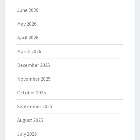
June 2026
May 2026
April 2026
March 2026
December 2025
November 2025
October 2025
September 2025
August 2025
July 2025