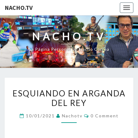
NACHO.TV
Togg
navig
NACHO.TV
La Página Personal De Nacho Correa
ESQUIANDO
ESQUIANDO EN ARGANDA
EN
DEL REY
ARGANDA
DEL
Comments
10/01/2021
Nachotv
0 Comment
REY