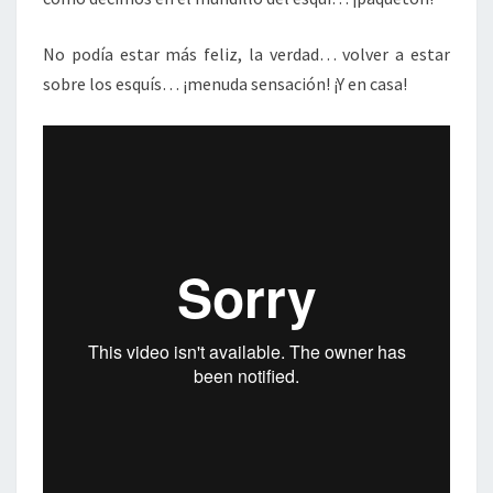
No podía estar más feliz, la verdad… volver a estar
sobre los esquís… ¡menuda sensación! ¡Y en casa!