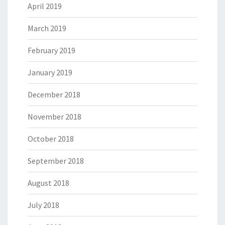
April 2019
March 2019
February 2019
January 2019
December 2018
November 2018
October 2018
September 2018
August 2018
July 2018