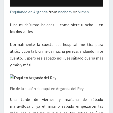
Esquiando en Arganda
from
nachotv
on
Vimeo
.
Hice muchísimas bajadas… como siete u ocho… en
los dos valles.
Normalmente la cuesta del hospital me tira para
atrás… con la bici me da mucha pereza, andando ni te
cuento… ¡pero ese sábado no! ¡Ese sábado quería más
y más y más!
Fin de la sesión de esquí en Arganda del Rey
Una tarde de viernes y mañana de sábado
maravillosa… ya el mismo sábado empezaron las