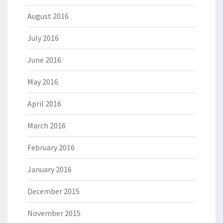
August 2016
July 2016
June 2016
May 2016
April 2016
March 2016
February 2016
January 2016
December 2015
November 2015