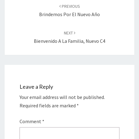
navigation
PREVIOUS
Brindemos Por El Nuevo Año
NEXT
Bienvenido A La Familia, Nuevo C4
Leave a Reply
Your email address will not be published.
Required fields are marked
*
Comment
*