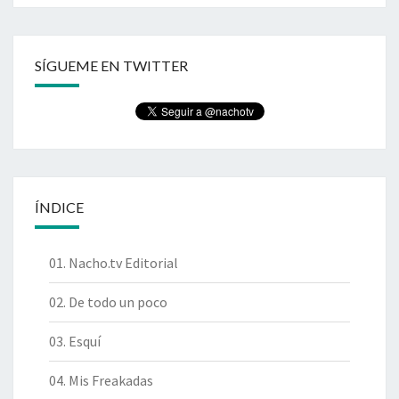
SÍGUEME EN TWITTER
ÍNDICE
01. Nacho.tv Editorial
02. De todo un poco
03. Esquí
04. Mis Freakadas