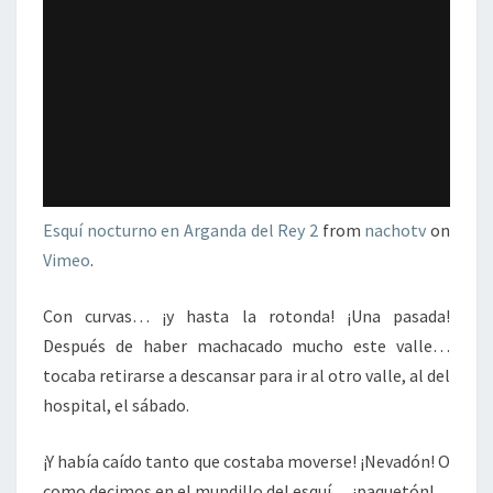
Esquí nocturno en Arganda del Rey 2
from
nachotv
on
Vimeo
.
Con curvas… ¡y hasta la rotonda! ¡Una pasada!
Después de haber machacado mucho este valle…
tocaba retirarse a descansar para ir al otro valle, al del
hospital, el sábado.
¡Y había caído tanto que costaba moverse! ¡Nevadón! O
como decimos en el mundillo del esquí… ¡paquetón!