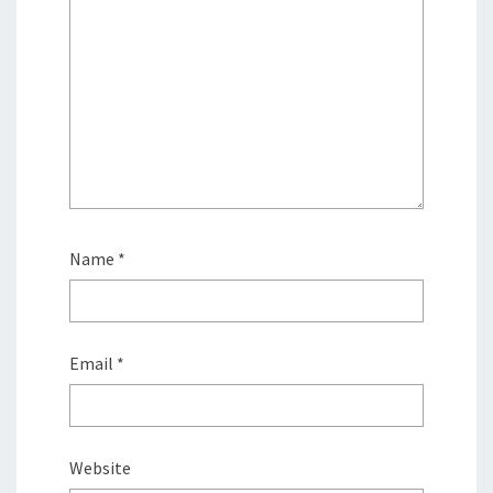
Name
*
Email
*
Website