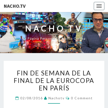
NACHO.TV
Togg
navig
NACHO.TV
La Página Personal De Nacho Correa
FIN
FIN DE SEMANA DE LA
DE
FINAL DE LA EUROCOPA
SEMANA
EN PARÍS
DE
LA
Comments
02/08/2016
Nachotv
0 Comment
FINAL
DE