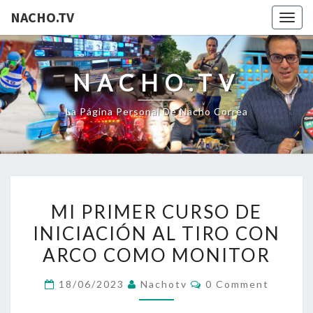
NACHO.TV
Togg
navig
NACHO.TV
La Página Personal De Nacho Correa
MI
MI PRIMER CURSO DE
PRIMER
INICIACIÓN AL TIRO CON
CURSO
ARCO COMO MONITOR
DE
INICIACIÓN
Comments
18/06/2023
Nachotv
0 Comment
AL
TIRO