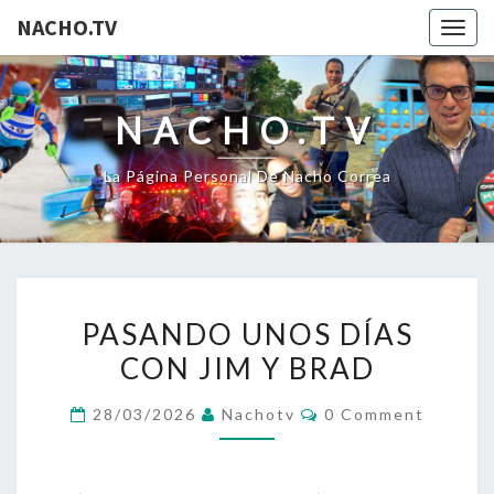
NACHO.TV
Togg
navig
NACHO.TV
La Página Personal De Nacho Correa
PASANDO
PASANDO UNOS DÍAS
UNOS
CON JIM Y BRAD
DÍAS
CON
Comments
28/03/2026
Nachotv
0 Comment
JIM
Y
BRAD