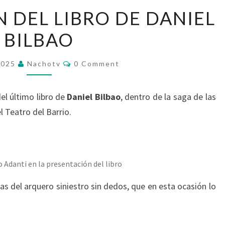
PRESENTACIÓN
 DEL LIBRO DE DANIEL
DEL
BILBAO
LIBRO
DE
Comments
DANIEL
2025
Nachotv
0 Comment
BILBAO
el último libro de
Daniel Bilbao
, dentro de la saga de las
l Teatro del Barrio.
o Adanti en la presentación del libro
as del arquero siniestro sin dedos, que en esta ocasión lo