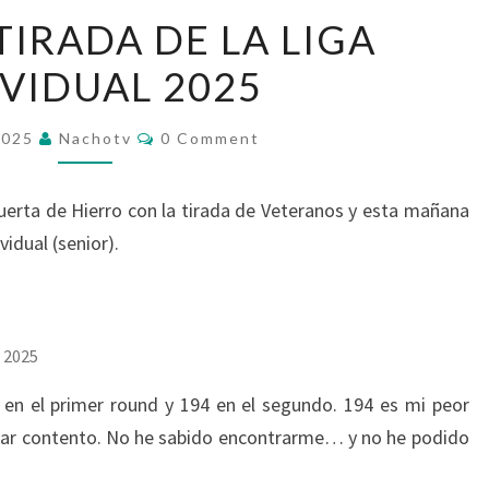
PRIMERA
TIRADA DE LA LIGA
TIRADA
IVIDUAL 2025
DE
LA
Comments
LIGA
2025
Nachotv
0 Comment
INDIVIDUAL
2025
Puerta de Hierro con la tirada de Veteranos y esta mañana
vidual (senior).
l 2025
 en el primer round y 194 en el segundo. 194 es mi peor
tar contento. No he sabido encontrarme… y no he podido