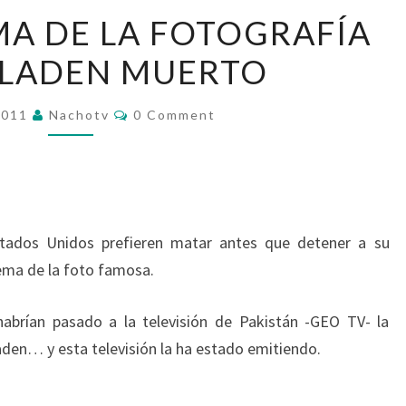
SOBRE
MA DE LA FOTOGRAFÍA
EL
 LADEN MUERTO
TEMA
DE
Comments
LA
2011
Nachotv
0 Comment
FOTOGRAFÍA
DE
BIN
LADEN
tados Unidos prefieren matar antes que detener a su
MUERTO
ma de la foto famosa.
habrían pasado a la televisión de Pakistán -GEO TV- la
den… y esta televisión la ha estado emitiendo.