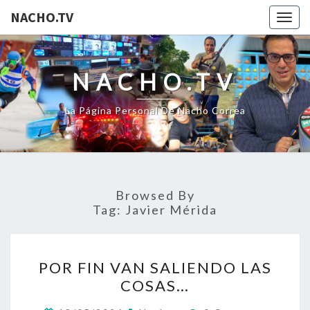
NACHO.TV
Togg
navig
NACHO.TV
La Página Personal De Nacho Correa
Browsed By
Tag:
Javier Mérida
POR
POR FIN VAN SALIENDO LAS
FIN
COSAS…
VAN
SALIENDO
Comments