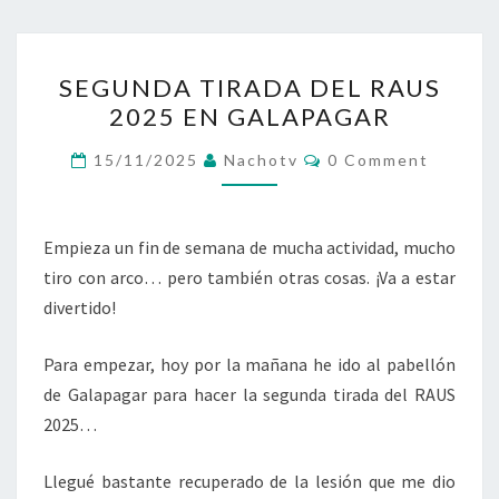
SEGUNDA
SEGUNDA TIRADA DEL RAUS
TIRADA
2025 EN GALAPAGAR
DEL
RAUS
Comments
15/11/2025
Nachotv
0 Comment
2025
EN
GALAPAGAR
Empieza un fin de semana de mucha actividad, mucho
tiro con arco… pero también otras cosas. ¡Va a estar
divertido!
Para empezar, hoy por la mañana he ido al pabellón
de Galapagar para hacer la segunda tirada del RAUS
2025…
Llegué bastante recuperado de la lesión que me dio