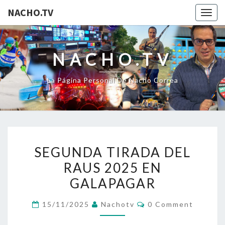
NACHO.TV
Togg
navig
NACHO.TV
La Página Personal De Nacho Correa
SEGUNDA
SEGUNDA TIRADA DEL
TIRADA
RAUS 2025 EN
DEL
GALAPAGAR
RAUS
2025
Comments
15/11/2025
Nachotv
0 Comment
EN
GALAPAGAR