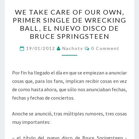
WE
WE TAKE CARE OF OUR OWN,
TAKE
PRIMER SINGLE DE WRECKING
CARE
BALL, EL NUEVO DISCO DE
OF
BRUCE SPRINGSTEEN
OUR
Comments
OWN,
19/01/2012
Nachotv
0 Comment
PRIMER
SINGLE
Por fin ha llegado el día en que se empiezan a anunciar
DE
cosas que, para los fans, implican recibir cosas en vez
WRECKING
de como hasta ahora, que sólo nos anunciaban fechas,
BALL,
fechas y fechas de conciertos.
EL
NUEVO
Anoche se anunció, tras múltiples rumores, tres cosas
DISCO
muy importantes:
DE
BRUCE
– el título del nuevo disco de Bruce Springsteen -