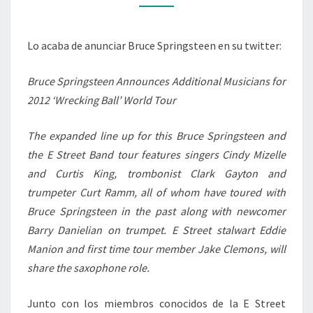
SECCIÓN
DE
Lo acaba de anunciar Bruce Springsteen en su twitter:
VIENTOS
PARA
Bruce Springsteen Announces Additional Musicians for
LA
2012 ‘Wrecking Ball’ World Tour
NUEVA
GIRA
The expanded line up for this Bruce Springsteen and
DE
the E Street Band tour features singers Cindy Mizelle
BRUCE
and Curtis King, trombonist Clark Gayton and
SPRINGSTEEN
trumpeter Curt Ramm, all of whom have toured with
Bruce Springsteen in the past along with newcomer
Barry Danielian on trumpet. E Street stalwart Eddie
Manion and first time tour member Jake Clemons, will
share the saxophone role.
Junto con los miembros conocidos de la E Street