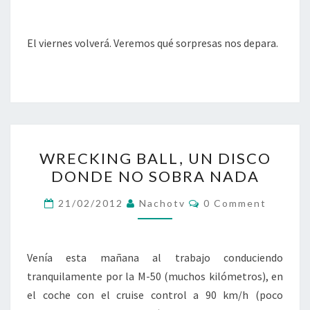
El viernes volverá. Veremos qué sorpresas nos depara.
WRECKING
WRECKING BALL, UN DISCO
BALL,
DONDE NO SOBRA NADA
UN
DISCO
Comments
21/02/2012
Nachotv
0 Comment
DONDE
NO
SOBRA
Venía esta mañana al trabajo conduciendo
NADA
tranquilamente por la M-50 (muchos kilómetros), en
el coche con el cruise control a 90 km/h (poco