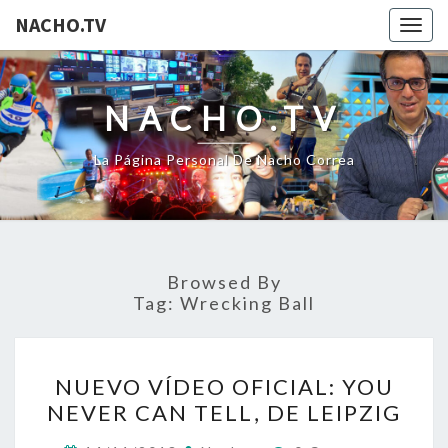
NACHO.TV
Togg
navig
NACHO.TV
La Página Personal De Nacho Correa
Browsed By
Tag:
Wrecking Ball
NUEVO
NUEVO VÍDEO OFICIAL: YOU
VÍDEO
NEVER CAN TELL, DE LEIPZIG
OFICIAL:
YOU
Comments