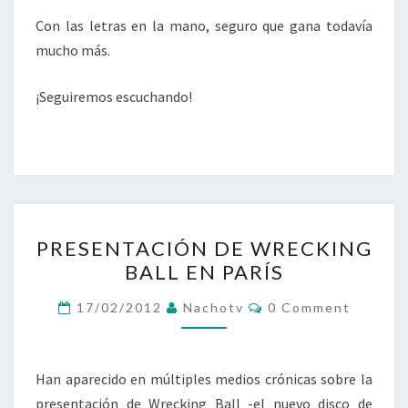
Con las letras en la mano, seguro que gana todavía
mucho más.
¡Seguiremos escuchando!
PRESENTACIÓN
PRESENTACIÓN DE WRECKING
DE
BALL EN PARÍS
WRECKING
BALL
Comments
17/02/2012
Nachotv
0 Comment
EN
PARÍS
Han aparecido en múltiples medios crónicas sobre la
presentación de Wrecking Ball -el nuevo disco de