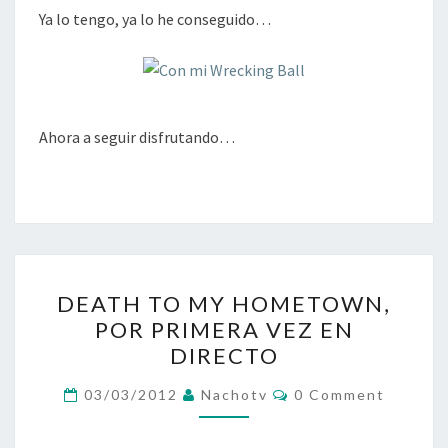
Ya lo tengo, ya lo he conseguido…
Ahora a seguir disfrutando…
DEATH
DEATH TO MY HOMETOWN,
TO
POR PRIMERA VEZ EN
MY
DIRECTO
HOMETOWN,
POR
Comments
03/03/2012
Nachotv
0 Comment
PRIMERA
VEZ