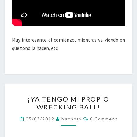
Muy interesante el comienzo, mientras va viendo en
qué tono la hacen, etc.
¡YA
¡YA TENGO MI PROPIO
TENGO
WRECKING BALL!
MI
PROPIO
Comments
05/03/2012
Nachotv
0 Comment
WRECKING
BALL!