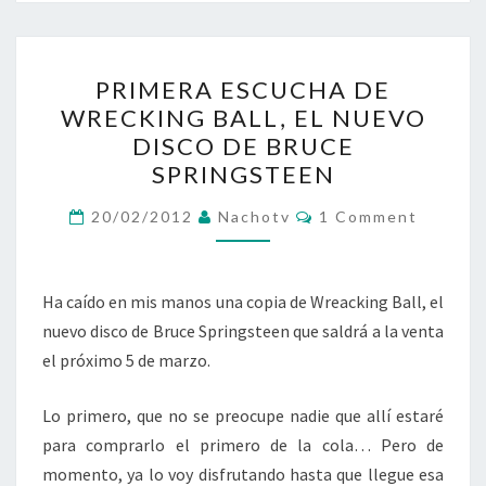
PRIMERA
PRIMERA ESCUCHA DE
ESCUCHA
WRECKING BALL, EL NUEVO
DE
DISCO DE BRUCE
WRECKING
SPRINGSTEEN
BALL,
Comments
EL
20/02/2012
Nachotv
1 Comment
NUEVO
DISCO
Ha caído en mis manos una copia de Wreacking Ball, el
DE
nuevo disco de Bruce Springsteen que saldrá a la venta
BRUCE
el próximo 5 de marzo.
SPRINGSTEEN
Lo primero, que no se preocupe nadie que allí estaré
para comprarlo el primero de la cola… Pero de
momento, ya lo voy disfrutando hasta que llegue esa