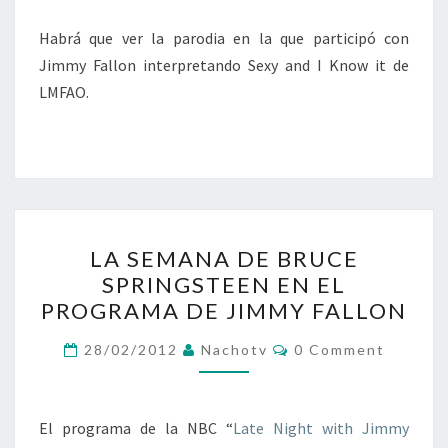
Habrá que ver la parodia en la que participó con
Jimmy Fallon interpretando Sexy and I Know it de
LMFAO.
LA
LA SEMANA DE BRUCE
SEMANA
SPRINGSTEEN EN EL
DE
PROGRAMA DE JIMMY FALLON
BRUCE
SPRINGSTEEN
Comments
28/02/2012
Nachotv
0 Comment
EN
EL
PROGRAMA
El programa de la NBC “
Late Night with Jimmy