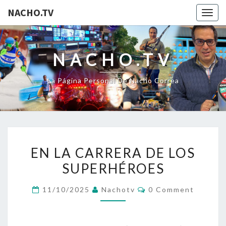
NACHO.TV
Togg
navig
NACHO.TV
La Página Personal De Nacho Correa
EN
EN LA CARRERA DE LOS
LA
SUPERHÉROES
CARRERA
DE
Comments
11/10/2025
Nachotv
0 Comment
LOS
SUPERHÉROES