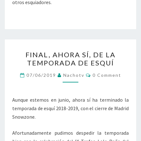
otros esquiadores.
FINAL,
FINAL, AHORA SÍ, DE LA
AHORA
TEMPORADA DE ESQUÍ
SÍ,
DE
Comments
07/06/2019
Nachotv
0 Comment
LA
TEMPORADA
DE
Aunque estemos en junio, ahora sí ha terminado la
ESQUÍ
temporada de esquí 2018-2019, con el cierre de Madrid
Snowzone.
Afortunadamente pudimos despedir la temporada