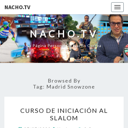
NACHO.TV
Togg
navig
NACHO.TV
La Página Personal De Nacho Correa
Browsed By
Tag:
Madrid Snowzone
CURSO
CURSO DE INICIACIÓN AL
DE
SLALOM
INICIACIÓN
AL
Comments