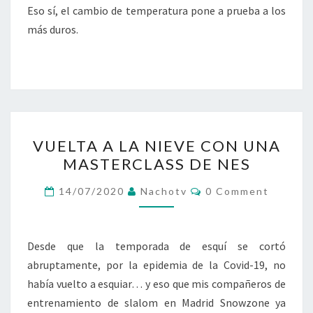
Eso sí, el cambio de temperatura pone a prueba a los
más duros.
VUELTA
VUELTA A LA NIEVE CON UNA
A
MASTERCLASS DE NES
LA
NIEVE
Comments
14/07/2020
Nachotv
0 Comment
CON
UNA
MASTERCLASS
Desde que la temporada de esquí se cortó
DE
abruptamente, por la epidemia de la Covid-19, no
NES
había vuelto a esquiar… y eso que mis compañeros de
entrenamiento de slalom en Madrid Snowzone ya