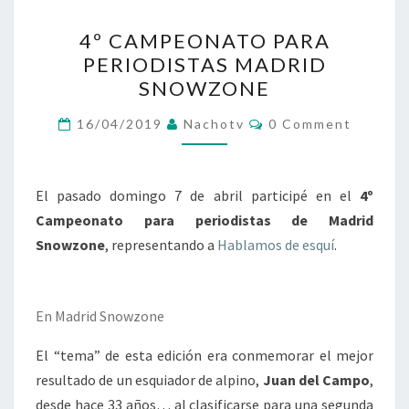
4º
4º CAMPEONATO PARA
CAMPEONATO
PERIODISTAS MADRID
PARA
SNOWZONE
PERIODISTAS
MADRID
Comments
16/04/2019
Nachotv
0 Comment
SNOWZONE
El pasado domingo 7 de abril participé en el
4º
Campeonato para periodistas de Madrid
Snowzone
, representando a
Hablamos de esquí
.
En Madrid Snowzone
El “tema” de esta edición era conmemorar el mejor
resultado de un esquiador de alpino,
Juan del Campo
,
desde hace 33 años… al clasificarse para una segunda