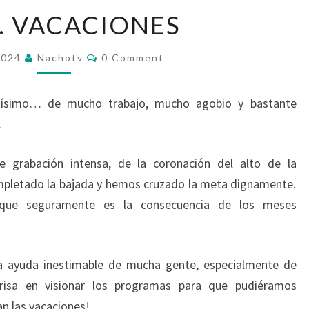
V
… VACACIONES
DE…
VACACIONES
Comments
2024
Nachotv
0 Comment
uísimo… de mucho trabajo, mucho agobio y bastante
.
 grabación intensa, de la coronación del alto de la
etado la bajada y hemos cruzado la meta dignamente.
o que seguramente es la consecuencia de los meses
 ayuda inestimable de mucha gente, especialmente de
isa en visionar los programas para que pudiéramos
n las vacaciones!