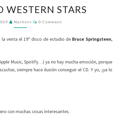
YA
O WESTERN STARS
TENGO
WESTERN
Comments
2019
Nachotv
0 Comment
STARS
a la venta el 19º disco de estudio de
Bruce Springsteen
,
(Apple Music, Spotify…) ya no hay mucha emoción, porque
uchar, siempre hace ilusión conseguir el CD. Y yo, ¡ya lo
ero con muchas cosas interesantes.