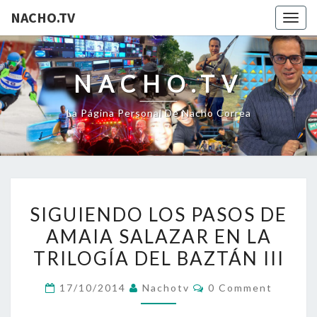
NACHO.TV
Togg
navig
NACHO.TV
La Página Personal De Nacho Correa
SIGUIENDO
SIGUIENDO LOS PASOS DE
LOS
AMAIA SALAZAR EN LA
PASOS
TRILOGÍA DEL BAZTÁN III
DE
AMAIA
Comments
17/10/2014
Nachotv
0 Comment
SALAZAR
EN